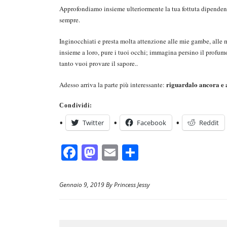
Approfondiamo insieme ulteriormente la tua fottuta dipenden
sempre.
Inginocchiati e presta molta attenzione alle mie gambe, alle
insieme a loro, pure i tuoi occhi; immagina persino il profumo
tanto vuoi provare il sapore..
riguardalo ancora e a
Adesso arriva la parte più interessante:
Condividi:
Twitter
Facebook
Reddit
F
M
E
C
a
a
m
o
c
st
ail
n
Gennaio 9, 2019 By Princess Jessy
e
o
di
b
d
vi