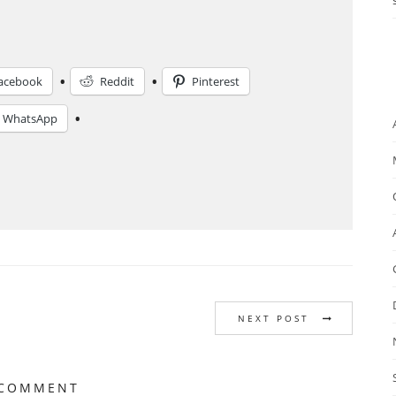
acebook
Reddit
Pinterest
WhatsApp
C
o
n
di
vi
di
NEXT POST
 COMMENT