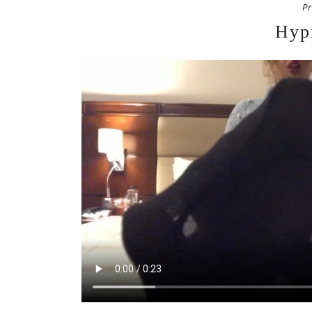
Pr
Hyp