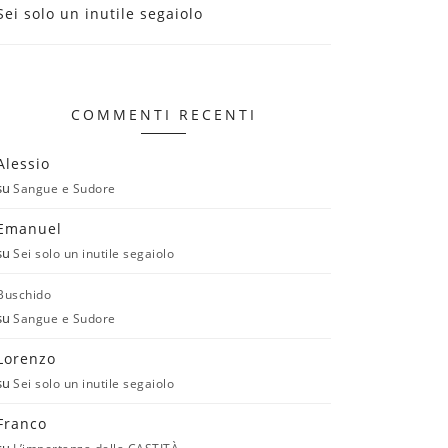
Sei solo un inutile segaiolo
COMMENTI RECENTI
Alessio
su
Sangue e Sudore
Emanuel
su
Sei solo un inutile segaiolo
Buschido
su
Sangue e Sudore
Lorenzo
su
Sei solo un inutile segaiolo
Franco